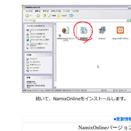
■更新情
NamixOnlineバージ