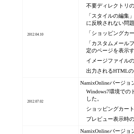
不要ディレクトリ
「スタイルの編集
に反映されない問
「ショッピングカ
2012.04.10
「カスタムメール
定のページを表示
イメージファイル
出力されるHTML
NamixOnlineバージ
Windows7環境
した。
2012.07.02
ショッピングカー
プレビュー表示時
NamixOnlineバージ