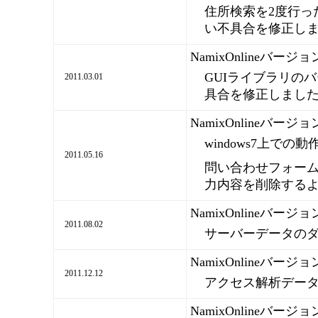
住所検索を2度行っ
い不具合を修正し
NamixOnlineバージ
GUIライブラリの
2011.03.01
具合を修正しまし
NamixOnlineバージ
windows7上で
2011.05.16
問い合わせフォー
力内容を削除する
NamixOnlineバージ
2011.08.02
サーバーデータの
NamixOnlineバージ
2011.12.12
アクセス解析デー
NamixOnlineバージ